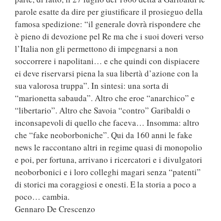
parole esatte da dire per giustificare il prosieguo della
famosa spedizione: “il generale dovrà rispondere che
è pieno di devozione pel Re ma che i suoi doveri verso
l’Italia non gli permettono di impegnarsi a non
soccorrere i napolitani… e che quindi con dispiacere
ei deve riservarsi piena la sua libertà d’azione con la
sua valorosa truppa”. In sintesi: una sorta di
“marionetta sabauda”. Altro che eroe “anarchico” e
“libertario”. Altro che Savoia “contro” Garibaldi o
inconsapevoli di quello che faceva… Insomma: altro
che “fake neoborboniche”. Qui da 160 anni le fake
news le raccontano altri in regime quasi di monopolio
e poi, per fortuna, arrivano i ricercatori e i divulgatori
neoborbonici e i loro colleghi magari senza “patenti”
di storici ma coraggiosi e onesti. E la storia a poco a
poco… cambia.
Gennaro De Crescenzo