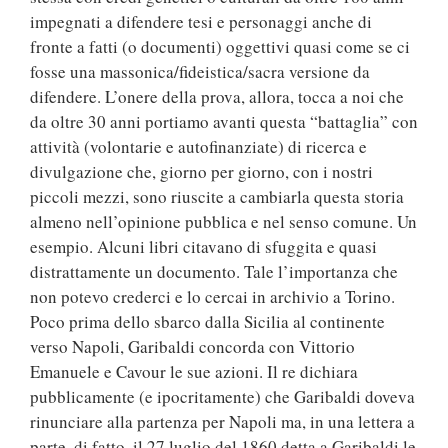
impegnati a difendere tesi e personaggi anche di
fronte a fatti (o documenti) oggettivi quasi come se ci
fosse una massonica/fideistica/sacra versione da
difendere. L’onere della prova, allora, tocca a noi che
da oltre 30 anni portiamo avanti questa “battaglia” con
attività (volontarie e autofinanziate) di ricerca e
divulgazione che, giorno per giorno, con i nostri
piccoli mezzi, sono riuscite a cambiarla questa storia
almeno nell’opinione pubblica e nel senso comune. Un
esempio. Alcuni libri citavano di sfuggita e quasi
distrattamente un documento. Tale l’importanza che
non potevo crederci e lo cercai in archivio a Torino.
Poco prima dello sbarco dalla Sicilia al continente
verso Napoli, Garibaldi concorda con Vittorio
Emanuele e Cavour le sue azioni. Il re dichiara
pubblicamente (e ipocritamente) che Garibaldi doveva
rinunciare alla partenza per Napoli ma, in una lettera a
parte, di fatto, il 27 luglio del 1860 detta a Garibaldi le