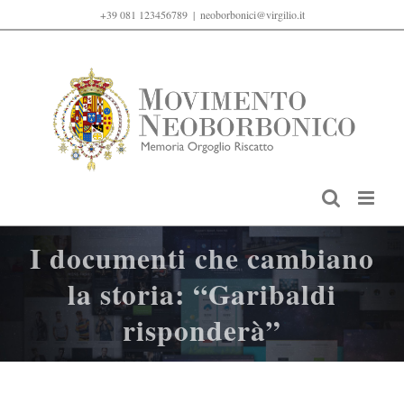
Salta
+39 081 123456789
|
neoborbonici@virgilio.it
al
contenuto
I documenti che cambiano
la storia: “Garibaldi
risponderà”