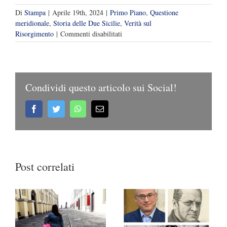
Di
Stampa
|
Aprile 19th, 2024
|
Primo Piano
,
Questione
meridionale
,
Storia delle Due Sicilie
,
Verità sul
su
Risorgimento
|
Commenti disabilitati
I
documenti
che
cambiano
Condividi questo articolo sui Social!
la
storia:
“Garibaldi
Facebook
Twitter
WhatsApp
Email
risponderà”
Post correlati