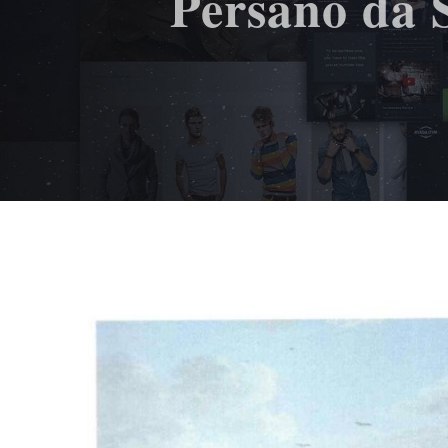
Persano da S
Ingrandisci
immagine