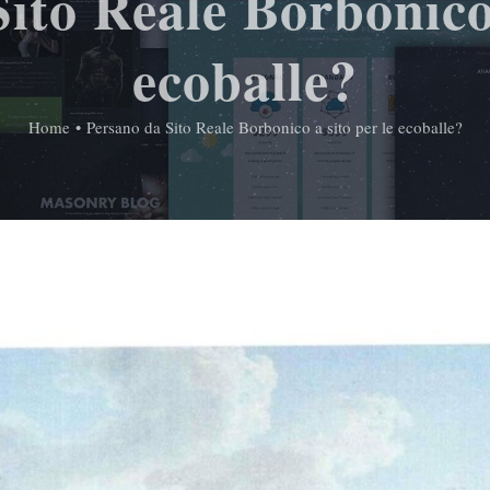
ito Reale Borbonico 
ecoballe?
Home
•
Persano da Sito Reale Borbonico a sito per le ecoballe?