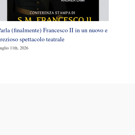
arla (finalmente) Francesco II in un nuovo e
Housin
rezioso spettacolo teatrale
pensar
uglio 11th, 2026
Giugno 26