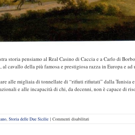
 storia pensiamo al Real Casino di Caccia e a Carlo di Borbone,
mi, al cavallo della più famosa e prestigiosa razza in Europa e a
e alle migliaia di tonnellate di “rifiuti rifiutati” dalla Tunisia e
rnazionali e alle incapacità di chi, da decenni, non è capace di ri
su
iano
,
Storia delle Due Sicilie
|
Commenti disabilitati
Persano
da