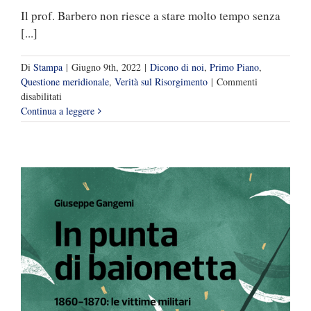
Il prof. Barbero non riesce a stare molto tempo senza
[...]
Di
Stampa
|
Giugno 9th, 2022
|
Dicono di noi
,
Primo Piano
,
Questione meridionale
,
Verità sul Risorgimento
|
Commenti
su
disabilitati
Ancora
Continua a leggere
Barbero
ancora
sui
neoborbonici
e
noi,
gratificati
e
divertiti,
replichiamo….