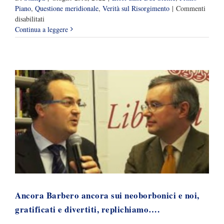
Piano
,
Questione meridionale
,
Verità sul Risorgimento
|
Commenti
su
disabilitati
Il
Continua a leggere
massacro
dei
meridionali
a
Fenestrelle
e
altrove
(dibattito
i
su
Storia
in
Rete)
Ancora Barbero ancora sui neoborbonici e noi,
gratificati e divertiti, replichiamo….