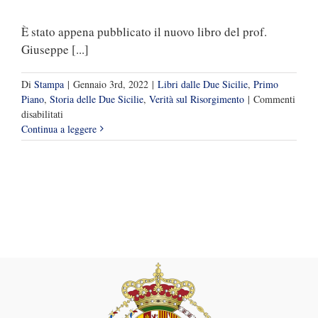
È stato appena pubblicato il nuovo libro del prof.
Giuseppe [...]
Di
Stampa
|
Gennaio 3rd, 2022
|
Libri dalle Due Sicilie
,
Primo
Piano
,
Storia delle Due Sicilie
,
Verità sul Risorgimento
|
Commenti
su
disabilitati
Una
Continua a leggere
breve
analisi
di
“In
punta
di
baionetta”,
il
libro
definitivo
su
Fenestrelle