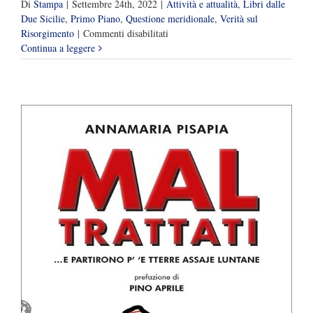
Di
Stampa
|
Settembre 24th, 2022
|
Attività e attualità
,
Libri dalle
Due Sicilie
,
Primo Piano
,
Questione meridionale
,
Verità sul
su
Risorgimento
|
Commenti disabilitati
“Mal
Continua a leggere
trattati”,
il
libro-
verità
di
Annamaria
Pisapia:
presentazione
alla
Feltrinelli
di
Napoli