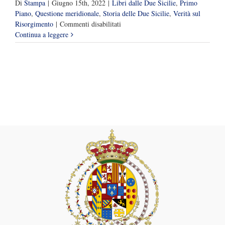
Di
Stampa
|
Giugno 15th, 2022
|
Libri dalle Due Sicilie
,
Primo
Piano
,
Questione meridionale
,
Storia delle Due Sicilie
,
Verità sul
su
Risorgimento
|
Commenti disabilitati
“Mal
Continua a leggere
trattati”,
il
prezioso
libro-
strumento
di
Annamaria
Pisapia
per
i
“nuovi
meridionali”