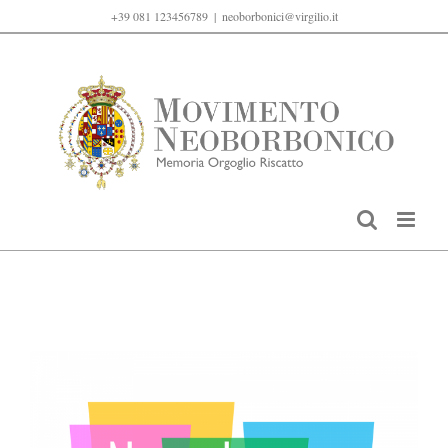
Salta
+39 081 123456789
|
neoborbonici@virgilio.it
al
contenuto