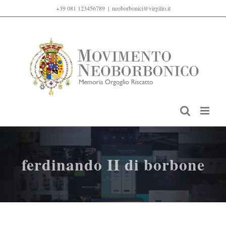
Salta
+39 081 123456789
|
neoborbonici@virgilio.it
al
contenuto
ferdinando II di borbone