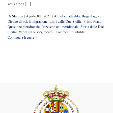
scusa per [...]
Di
Stampa
|
Agosto 8th, 2024
|
Attività e attualità
,
Brigantaggio
,
Dicono di noi
,
Emigrazione
,
Libri dalle Due Sicilie
,
Primo Piano
,
Questione meridionale
,
Razzismo antimeridionale
,
Storia delle Due
su
Sicilie
,
Verità sul Risorgimento
|
Commenti disabilitati
I
Continua a leggere
libri
di
Gennaro
De
Crescenzo