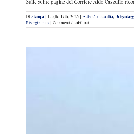
Sulle solite pagine del Corriere Aldo Cazzullo ricor
Di
Stampa
|
Luglio 17th, 2026
|
Attività e attualità
,
Brigantagg
su
Risorgimento
|
Commenti disabilitati
Cavour
e
i
“briganti”:
ancora
Cazzullo,
grazie
Cazzullo