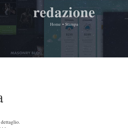
redazione
Home
•
Stampa
a
dettaglio.