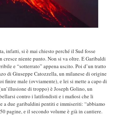
 infatti, si è mai chiesto perché il Sud fosse
on cresce niente punto. Non si va oltre. E Garibaldi
ribile e “sotterrato” appena uscito. Poi d’un tratto
nzo di Giuseppe Catozzella, un milanese di origine
oi finire male (ovviamente), e lei si mette a capo di
” (un’illusione di troppo) è Joseph Golino, un
llarsi contro i latifondisti e i mafiosi che li
re a due garibaldini pentiti e immiseriti: “abbiamo
450 pagine, e il secondo volume è già in cantiere.