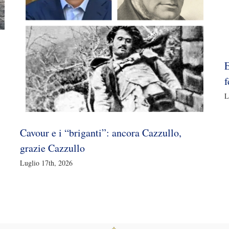
E
f
L
Cavour e i “briganti”: ancora Cazzullo,
grazie Cazzullo
Luglio 17th, 2026