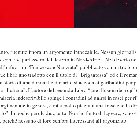
to, ritenuto finora un argomento intoccabile. Nessun giornalista,
tto, come se parlassero del deserto in Nord-Africa. Nel deserto n
 all’infuori di “Francesca e Nunziata” pubblicato con un titolo or
 libri: uno tradotto con il titolo di “Brigantessa” ed è il roma
 storia di una donna il cui marito si accoda ai garibaldini per p
tola “Italiana”. L’autore del secondo Libro “une illusion de trop
seria indescrivibile spinge i contadini ad unirsi in fasci per ribe
orgimentale in genere, e mi è molto piaciuta una frase che fa di
lo”. In poche parole dice tutto. Non ho finito di leggere, sono 
, perché nessuno di loro sembra interessarsi all’argomento.