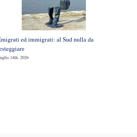
migrati ed immigrati: al Sud nulla da
esteggiare
uglio 14th, 2026
Parla (
prezios