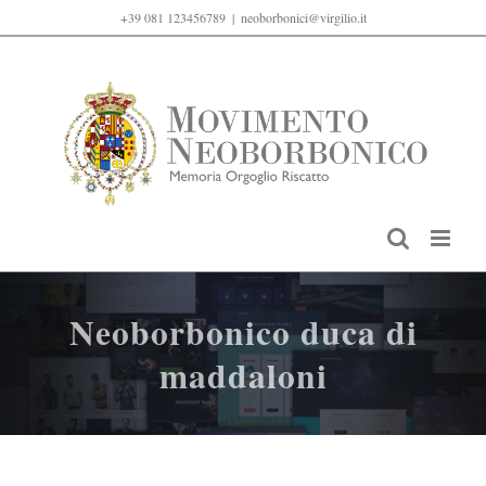
Salta
+39 081 123456789
|
neoborbonici@virgilio.it
al
contenuto
Neoborbonico duca di
maddaloni