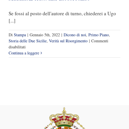
Se fossi al posto dell'autore di turno, chiederei a Ugo
[...]
Di
Stampa
|
Gennaio 5th, 2022
|
Dicono di noi
,
Primo Piano
,
Storia delle Due Sicilie
,
Verità sul Risorgimento
|
Commenti
su
disabilitati
Divertente
Continua a leggere
articolo
del
Mattino
che
cerca
(inutilmente)
di
dimostrare
che
il
duca
di