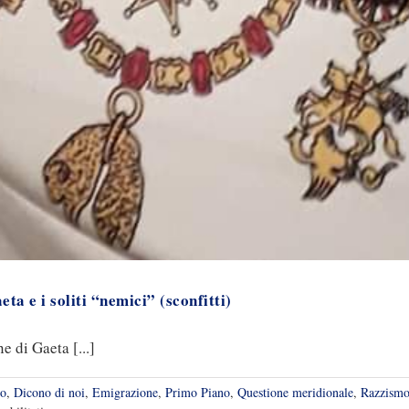
ta e i soliti “nemici” (sconfitti)
 di Gaeta [...]
io
,
Dicono di noi
,
Emigrazione
,
Primo Piano
,
Questione meridionale
,
Razzismo