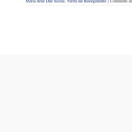
Storia delle Due Sicilie
,
Verità sul Risorgimento
|
Commenti dis