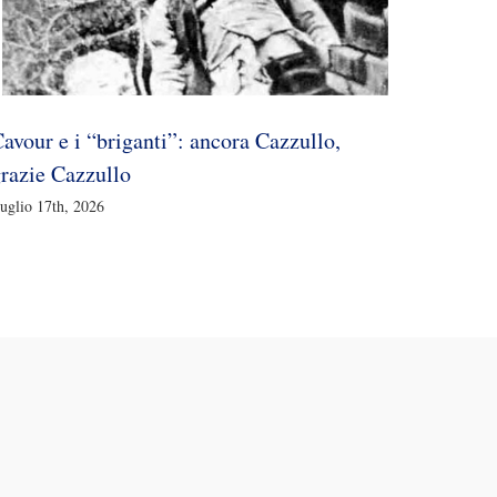
festegg
Luglio 14
avour e i “briganti”: ancora Cazzullo,
razie Cazzullo
uglio 17th, 2026