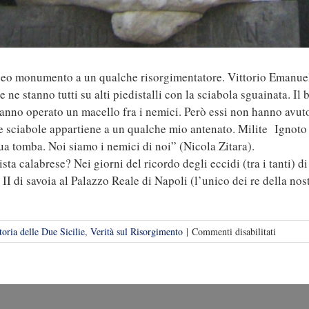
nzeo monumento a un qualche risorgimentatore. Vittorio Emanuel
. Se ne stanno tutti su alti piedistalli con la sciabola sguainata
anno operato un macello fra i nemici. Però essi non hanno avuto 
e sciabole appartiene a un qualche mio antenato. Milite Ignoto
sua tomba. Noi siamo i nemici di noi” (Nicola Zitara).
a calabrese? Nei giorni del ricordo degli eccidi (tra i tanti) di
 II di savoia al Palazzo Reale di Napoli (l’unico dei re della nos
su
toria delle Due Sicilie
,
Verità sul Risorgimento
|
Commenti disabilitati
Quei
monume
e
quelle
sciabole