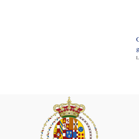
C
g
L