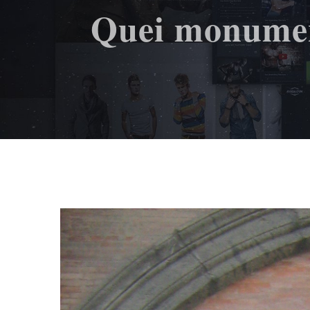
Quei monument
Ingrandisci
immagine