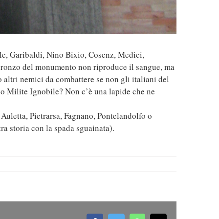
e, Garibaldi, Nino Bixio, Cosenz, Medici,
. Il bronzo del monumento non riproduce il sangue, ma
altri nemici da combattere se non gli italiani del
 o Milite Ignobile? Non c’è una lapide che ne
 Auletta, Pietrarsa, Fagnano, Pontelandolfo o
tra storia con la spada sguainata).
nti